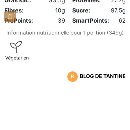
Gras sat.:
33.5g
Protéines:
27.2g
Fibres:
10g
Sucre:
97.5g
ProPoints:
39
SmartPoints:
62
Information nutritionnelle pour 1 portion (349g)
Végétarien
BLOG DE TANTINE
B