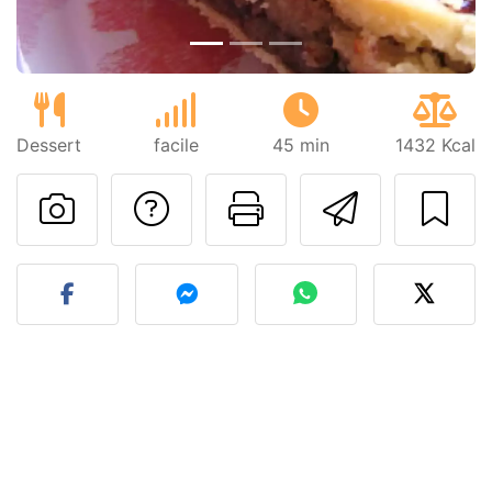
Dessert
facile
45 min
1432 Kcal
Poser une question
Imprimer cet
Envoyer
Publier votre photo de cet