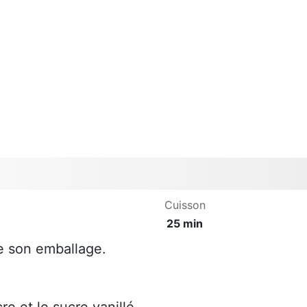
Cuisson
25 min
 de son emballage.
re et le sucre vanillé.