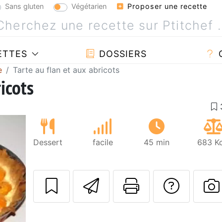
Sans gluten
Végétarien
Proposer une recette
ETTES
DOSSIERS
e
Tarte au flan et aux abricots
icots
Dessert
facile
45 min
683 Kc
Envoyer cette r
Imprimer c
Poser
P