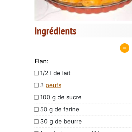
Ingrédients
Flan:
1/2 l de lait
3
oeufs
100 g de sucre
50 g de farine
30 g de beurre