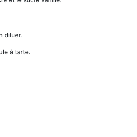
.
n diluer.
le à tarte.