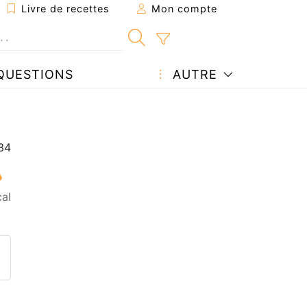
Livre de recettes
Mon compte
QUESTIONS
AUTRE
al
ecette à un ami
ette page
 une question à l'auteur
ublier votre photo de cette r