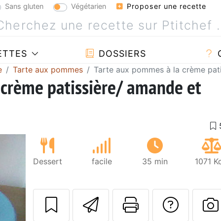
Sans gluten
Végétarien
Proposer une recette
ETTES
DOSSIERS
e
Tarte aux pommes
Tarte aux pommes à la crème pat
 crème patissière/ amande et
Dessert
facile
35 min
1071 K
Envoyer cette r
Imprimer c
Poser