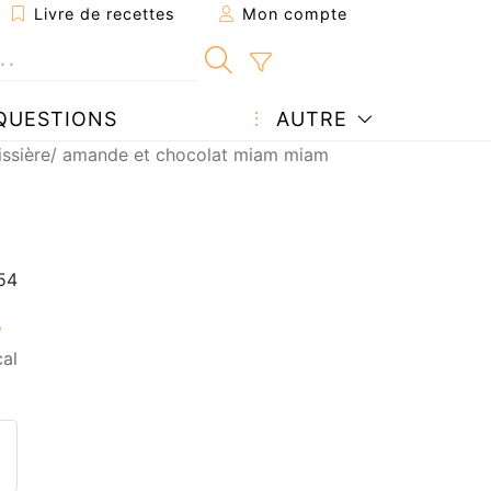
Livre de recettes
Mon compte
QUESTIONS
AUTRE
issière/ amande et chocolat miam miam
cal
ecette à un ami
ette page
 une question à l'auteur