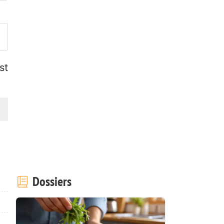
ublier votre photo de cette r
st
Dossiers