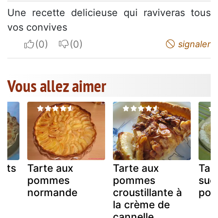
Une recette delicieuse qui raviveras tous
vos convives
I apreciate
I do not appreciate
signaler
Vous allez aimer
uits
Tarte aux
Tarte aux
Tar
pommes
pommes
suc
normande
croustillante à
po
la crème de
cannelle