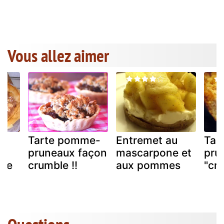
Vous allez aimer
e
Tarte pomme-
Entremet au
Tar
s
pruneaux façon
mascarpone et
pru
ble
crumble !!
aux pommes
"cr