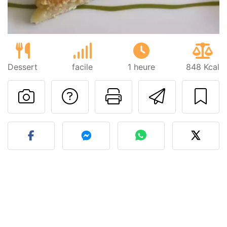
Dessert
facile
1 heure
848 Kcal
Poser une question
Imprimer cet
Envoyer
Publier votre photo de cet