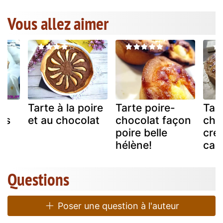
Vous allez aimer
s
Tarte à la poire
Tarte poire-
Tart
ns
et au chocolat
chocolat façon
choc
poire belle
cre
hélène!
car
Questions
Poser une question à l'auteur