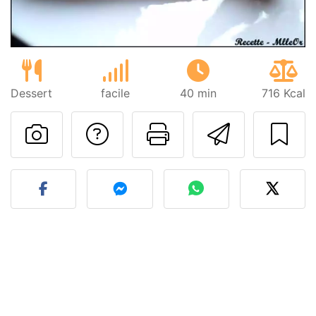
Dessert
facile
40 min
716 Kcal
Poser une question
Imprimer cet
Envoyer
Publier votre photo de cet