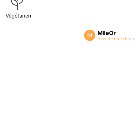
Végétarien
MlleOr
M