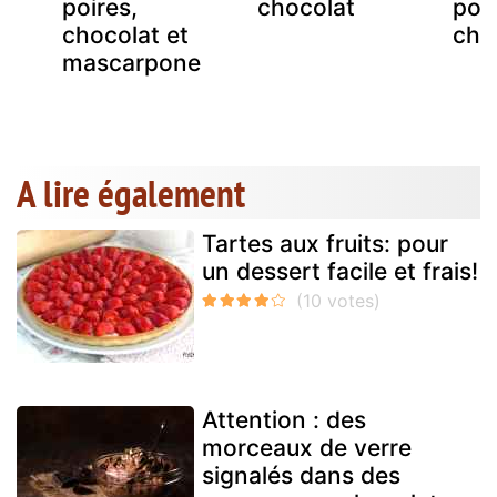
te
poires,
chocolat
poi
chocolat et
cho
mascarpone
A lire également
Tartes aux fruits: pour
un dessert facile et frais!
Attention : des
morceaux de verre
signalés dans des