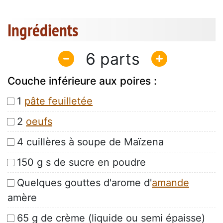
Ingrédients
6
Couche inférieure aux poires :
1
pâte feuilletée
2
oeufs
4 cuillères à soupe de Maïzena
150 g s de sucre en poudre
Quelques gouttes d'arome d'
amande
amère
65 g de crème (liquide ou semi épaisse)