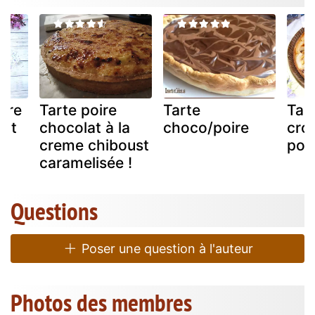
oire
Tarte poire
Tarte
Tar
lat
chocolat à la
choco/poire
crou
creme chiboust
poi
caramelisée !
Questions
Poser une question à l'auteur
Photos des membres