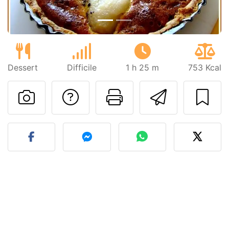
Dessert
Difficile
1 h 25 m
753 Kcal
Poser une question
Imprimer cet
Envoyer
Publier votre photo de cet