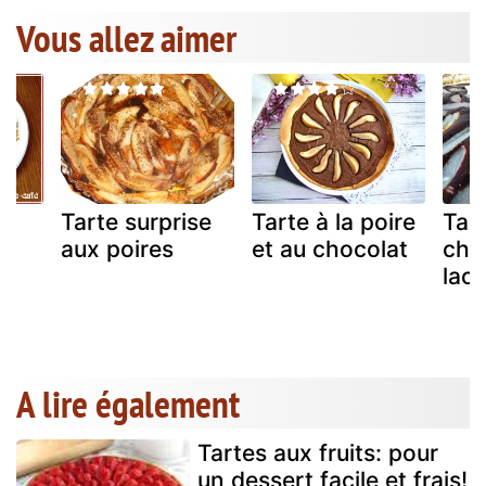
Vous allez aimer
Tarte surprise
Tarte à la poire
Tar
aux poires
et au chocolat
cho
lac
A lire également
Tartes aux fruits: pour
un dessert facile et frais!