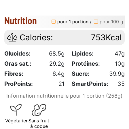
Nutrition
pour 1 portion
/
pour 100 g
Calories:
753Kcal
Glucides:
68.5g
Lipides:
47g
Gras sat.:
29.2g
Protéines:
10g
Fibres:
6.4g
Sucre:
39.9g
ProPoints:
21
SmartPoints:
35
Information nutritionnelle pour 1 portion (258g)
Végétarien
Sans fruit
à coque