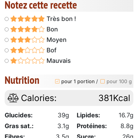
Notez cette recette
Très bon !
Bon
Moyen
Bof
Mauvais
Nutrition
pour 1 portion
/
pour 100 g
Calories:
381Kcal
Glucides:
39g
Lipides:
16.7g
Gras sat.:
3.1g
Protéines:
8.8g
Fibres:
3.5g
Sucre:
26g