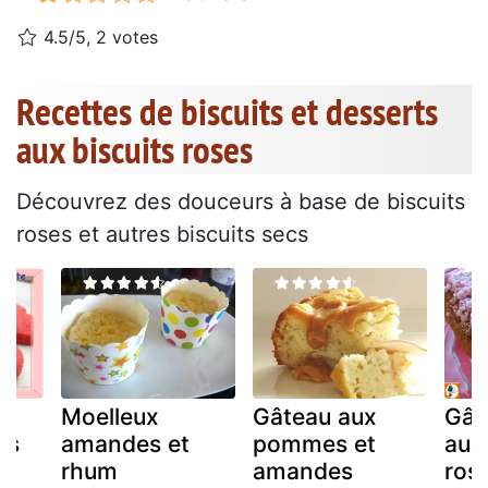
4.5/5, 2 votes
Recettes de biscuits et desserts
aux biscuits roses
Découvrez des douceurs à base de biscuits
roses et autres biscuits secs
Moelleux
Gâteau aux
Gât
es
amandes et
pommes et
aux 
rhum
amandes
ros