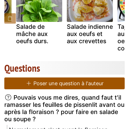
x
Salade de
Salade indienne
Taji
mâche aux
aux oeufs et
aux
oeufs durs.
aux crevettes
oeu
com
Questions
Poser une question à l'auteur
Pouvais vous me dires, quand faut t'il
ramasser les feuilles de pissenlit avant ou
après la floraison ? pour faire en salade
ou soupe ?