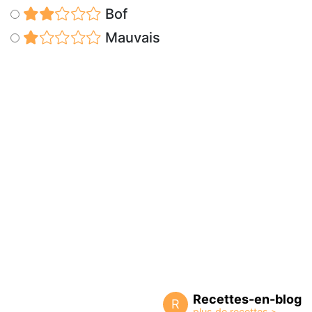
Bof
Mauvais
Recettes-en-blog
R