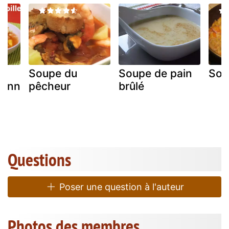
Soupe du
Soupe de pain
Sou
éenn
pêcheur
brûlé
Questions
Poser une question à l'auteur
Photos des membres