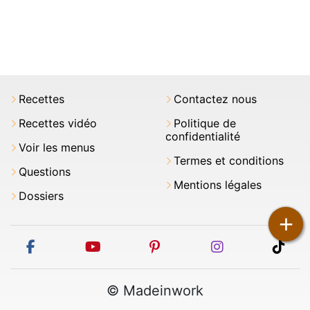
Recettes
Contactez nous
Recettes vidéo
Politique de
confidentialité
Voir les menus
Termes et conditions
Questions
Mentions légales
Dossiers
+
facebook
youtube
pinterest
instagram
tikt
© Madeinwork