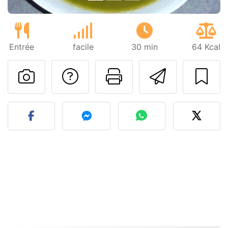
Entrée
facile
30 min
64 Kcal
Poser une question
Imprimer cet
Envoyer
Publier votre photo de cet