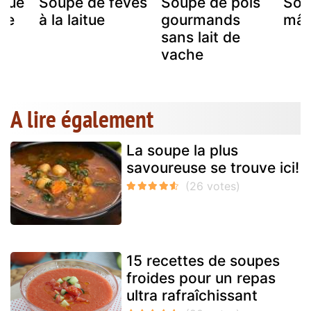
itue
Soupe de fèves
Soupe de pois
Sou
re
à la laitue
gourmands
mâ
sans lait de
vache
A lire également
La soupe la plus
savoureuse se trouve ici!
15 recettes de soupes
froides pour un repas
ultra rafraîchissant