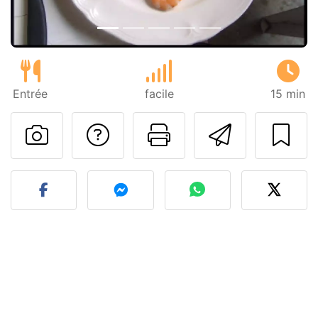
Entrée
facile
15 min
Poser une question
Imprimer cet
Envoyer
Publier votre photo de cet