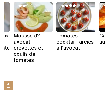
 aux
Mousse d?
Tomates
Cal
la
avocat
cocktail farcies
aux
mate
crevettes et
a l'avocat
coulis de
tomates