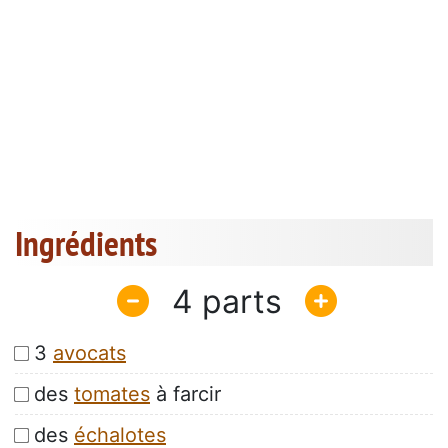
Ingrédients
4
3
avocats
des
tomates
à farcir
des
échalotes