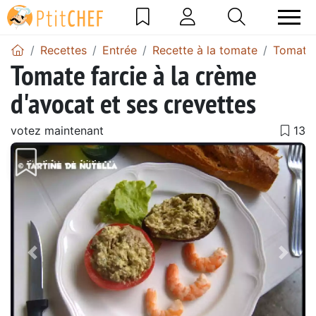
Recettes
Entrée
Recette à la tomate
Tomates
Tomate farcie à la crème
d'avocat et ses crevettes
votez maintenant
Précédent
Suiv