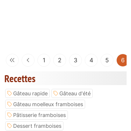
(c
1
2
3
4
5
6
Recettes
Gâteau rapide
Gâteau d'été
Gâteau moelleux framboises
Pâtisserie framboises
Dessert framboises