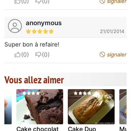
I apreciate
I do not appreciate
signaler
anonymous
21/01/2014
Super bon à refaire!
I apreciate
I do not appreciate
signaler
Vous allez aimer
Cake chocolat
Cake Duo
Muf