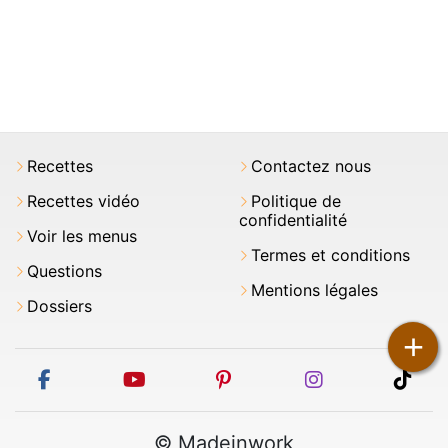
Recettes
Contactez nous
Recettes vidéo
Politique de
confidentialité
Voir les menus
Termes et conditions
Questions
Mentions légales
Dossiers
+
facebook
youtube
pinterest
instagram
tikt
© Madeinwork