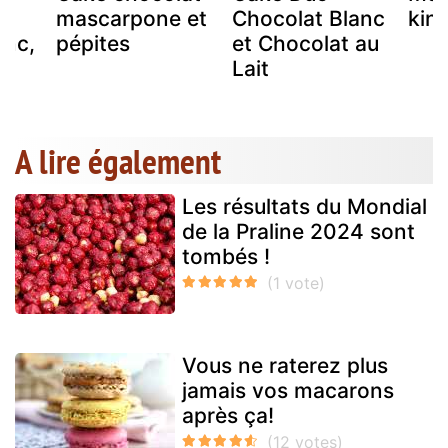
mascarpone et
Chocolat Blanc
kin
anc,
pépites
et Chocolat au
la
Lait
A lire également
Les résultats du Mondial
de la Praline 2024 sont
tombés !
Vous ne raterez plus
jamais vos macarons
après ça!