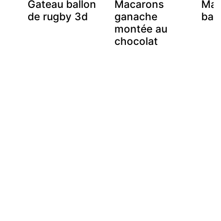
Gateau ballon
Macarons
Mac
de rugby 3d
ganache
ban
montée au
chocolat