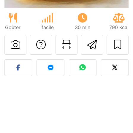
Goûter
facile
30 min
790 Kcal
Poser une question
Imprimer cet
Envoyer
Publier votre photo de cet