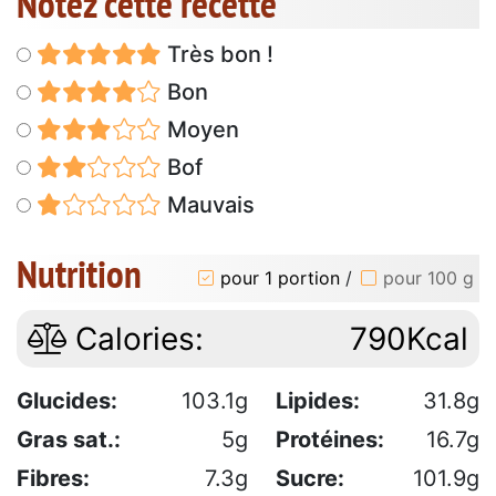
Notez cette recette
Très bon !
Bon
Moyen
Bof
Mauvais
Nutrition
pour 1 portion
/
pour 100 g
Calories:
790Kcal
Glucides:
103.1g
Lipides:
31.8g
Gras sat.:
5g
Protéines:
16.7g
Fibres:
7.3g
Sucre:
101.9g