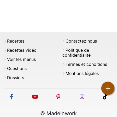
Recettes
Contactez nous
Recettes vidéo
Politique de
confidentialité
Voir les menus
Termes et conditions
Questions
Mentions légales
Dossiers
+
facebook
youtube
pinterest
instagram
tikt
© Madeinwork