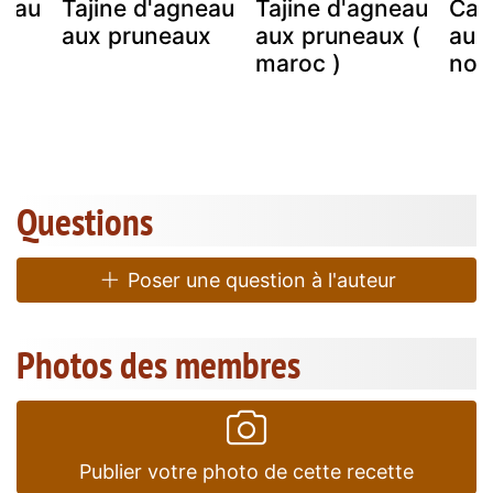
neau
Tajine d'agneau
Tajine d'agneau
Cak
ux
aux pruneaux
aux pruneaux (
aux
maroc )
noi
Questions
Poser une question à l'auteur
Photos des membres
Publier votre photo de cette recette