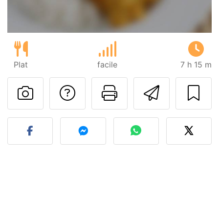
Plat
facile
7 h 15 m
Poser une question
Imprimer cet
Envoyer
Publier votre photo de cet