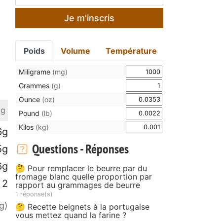
Je m'inscris
Poids
Volume
Température
Miligrame
(mg)
Grammes
(g)
Ounce
(oz)
 g
Pound
(lb)
Kilos
(kg)
6g
Questions - Réponses
5g
6g
🤔 Pour remplacer le beurre par du
fromage blanc quelle proportion par
2
rapport au grammages de beurre
1 réponse(s)
g)
🤔 Recette beignets à la portugaise
vous mettez quand la farine ?