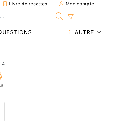
Livre de recettes
Mon compte
QUESTIONS
AUTRE
al
ecette à un ami
ette page
 une question à l'auteur
ublier votre photo de cette r