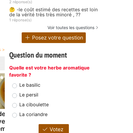
2 réponse(s)
🤔 -le coût estimé des recettes est loin
de la vérité très très minoré , ??
1 réponse(s)
Voir toutes les questions
Posez votre question
Question du moment
Quelle est votre herbe aromatique
favorite ?
Le basilic
Le persil
La ciboulette
er bel kâaber
Boulettes de
Quenelles
La coriandre
velouté de
boeuf à la
maison -
emoule aux
semoule
thermomix 
Votez