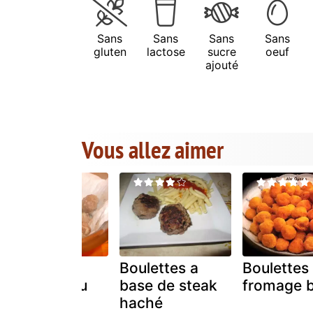
Sans
Sans
Sans
Sans
gluten
lactose
sucre
oeuf
ajouté
Vous allez aimer
Boulettes
Boulettes a
Boulettes
suédoises au
base de steak
fromage b
four
haché