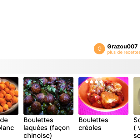
Grazou007
G
 de
Boulettes
Boulettes
Sd
lanc
laquées (façon
créoles
( 
chinoise)
s