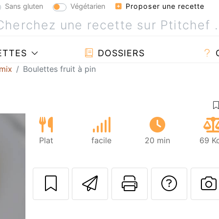
Sans gluten
Végétarien
Proposer une recette
ETTES
DOSSIERS
mix
Boulettes fruit à pin
Plat
facile
20 min
69 Kc
Envoyer cette r
Imprimer c
Poser
P