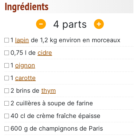
Ingrédients
4
1
lapin
de 1,2 kg environ en morceaux
0,75 l de
cidre
1
oignon
1
carotte
2 brins de
thym
2 cuillères à soupe de farine
40 cl de crème fraîche épaisse
600 g de champignons de Paris