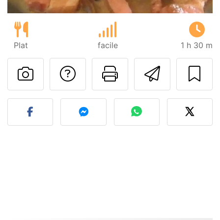
Plat
facile
1 h 30 m
Poser une question
Imprimer cet
Envoyer
Publier votre photo de cet