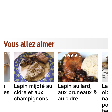
Vous allez aimer
dre
Lapin mijoté au
Lapin au lard,
Lapi
ices
cidre et aux
aux pruneaux &
oig
champignons
au cidre
nav
pom
terr