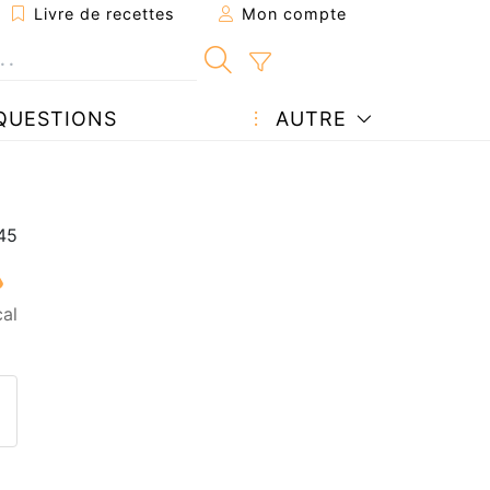
Livre de recettes
Mon compte
QUESTIONS
AUTRE
al
ecette à un ami
ette page
 une question à l'auteur
ublier votre photo de cette r