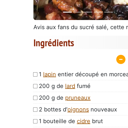
Avis aux fans du sucré salé, cette 
Ingrédients
1
lapin
entier découpé en morce
200 g de
lard
fumé
200 g de
pruneaux
2 bottes d'
oignons
nouveaux
1 bouteille de
cidre
brut