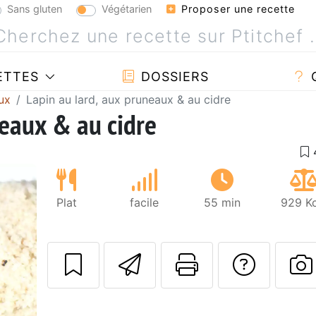
Sans gluten
Végétarien
Proposer une recette
ETTES
DOSSIERS
ux
Lapin au lard, aux pruneaux & au cidre
neaux & au cidre
Plat
facile
55 min
929 Kc
Envoyer cette r
Imprimer c
Poser
Suivant
P