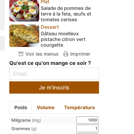
Plat
Salade de pommes de
terre à la feta, œufs et
tomates cerises
Dessert
Gâteau moelleux
pistache citron vert
courgette
Voir les menus
Imprimer
Qu'est ce qu'on mange ce soir ?
Je m'inscris
Poids
Volume
Température
Miligrame
(mg)
Grammes
(g)