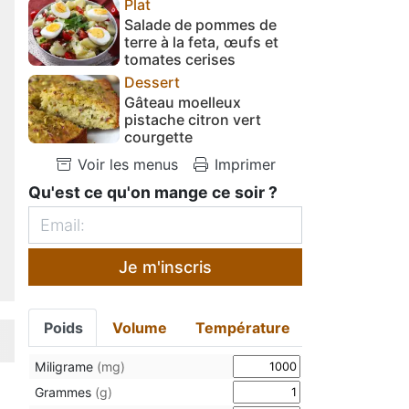
Plat
Salade de pommes de
terre à la feta, œufs et
tomates cerises
Dessert
Gâteau moelleux
pistache citron vert
courgette
Voir les menus
Imprimer
Qu'est ce qu'on mange ce soir ?
Je m'inscris
Poids
Volume
Température
Miligrame
(mg)
Grammes
(g)