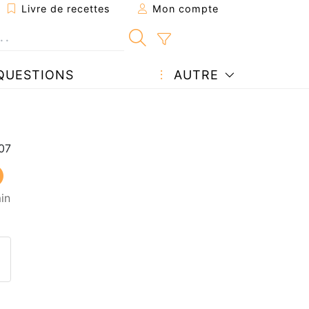
Livre de recettes
Mon compte
QUESTIONS
AUTRE
in
ecette à un ami
ette page
 une question à l'auteur
ublier votre photo de cette r