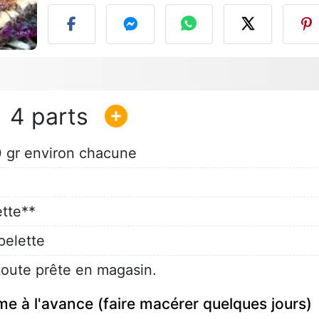
4
0 gr environ chacune
tte**
pelette
toute prête en magasin.
e à l'avance (faire macérer quelques jours)