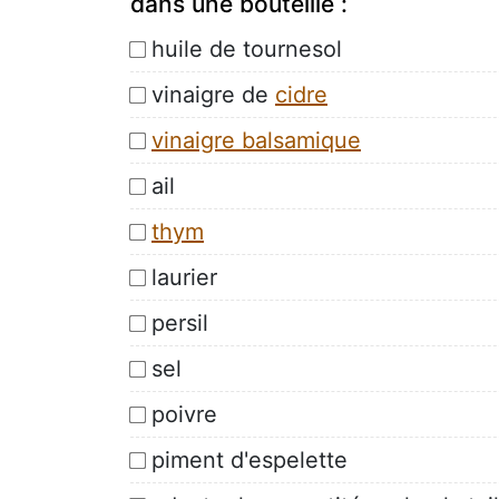
dans une bouteille :
huile de tournesol
vinaigre de
cidre
vinaigre balsamique
ail
thym
laurier
persil
sel
poivre
piment d'espelette