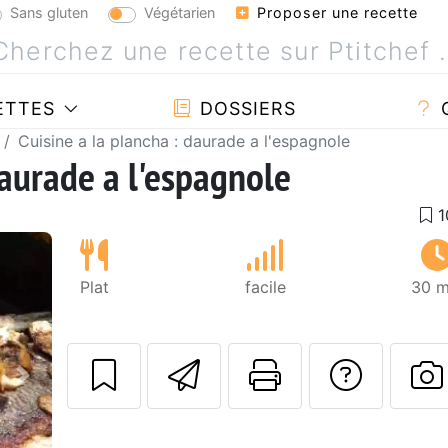
Sans gluten
Végétarien
Proposer une recette
ETTES
DOSSIERS
Cuisine a la plancha : daurade a l'espagnole
daurade a l'espagnole
Plat
facile
30 m
Envoyer cette r
Imprimer c
Poser
Suivant
P