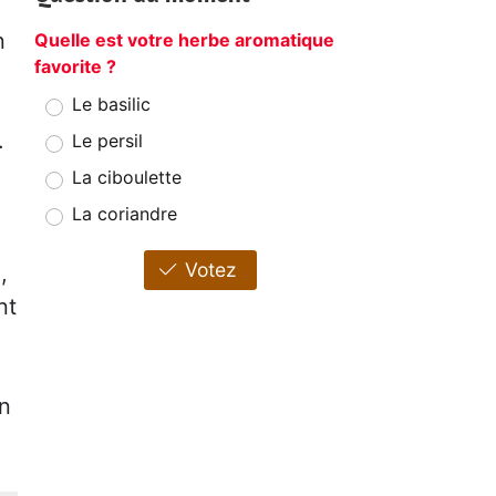
n
Quelle est votre herbe aromatique
favorite ?
Le basilic
.
Le persil
La ciboulette
La coriandre
Votez
,
nt
en