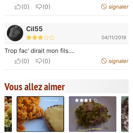
I apreciate
I do not appreciate
signaler
Cil55
04/11/2019
Trop fac' dirait mon fils….
I apreciate
I do not appreciate
signaler
Vous allez aimer