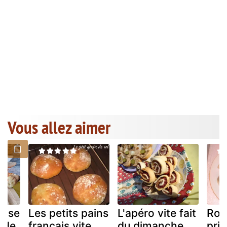
Vous allez aimer
euse
Les petits pains
L'apéro vite fait
Rou
pide
français vite
du dimanche
pri