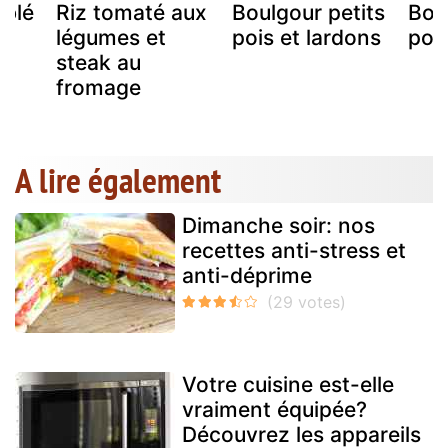
 blé
Riz tomaté aux
Boulgour petits
Bou
légumes et
pois et lardons
pois
steak au
fromage
A lire également
Dimanche soir: nos
recettes anti-stress et
anti-déprime
Votre cuisine est-elle
vraiment équipée?
Découvrez les appareils