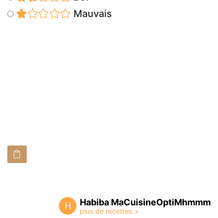
Mauvais
Habiba MaCuisineOptiMhmmm
H