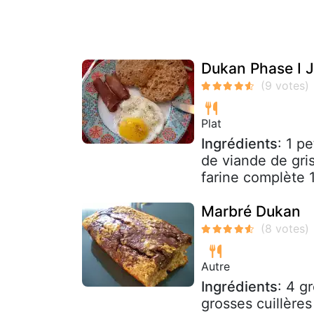
Dukan Phase I J
Plat
Ingrédients
: 1 p
de viande de gri
farine complète 1
Marbré Dukan
Autre
Ingrédients
: 4 g
grosses cuillère