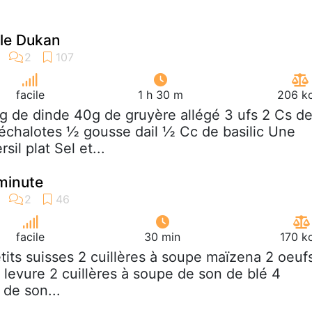
lle Dukan
facile
1 h 30 m
206 kc
g de dinde 40g de gruyère allégé 3 ufs 2 Cs d
échalotes ½ gousse dail ½ Cc de basilic Une
il plat Sel et...
minute
facile
30 min
170 k
etits suisses 2 cuillères à soupe maïzena 2 oeuf
é levure 2 cuillères à soupe de son de blé 4
 de son...