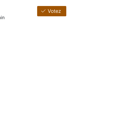
Votez
in