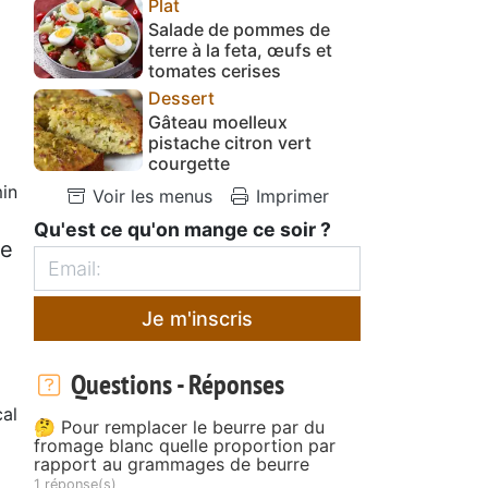
Plat
Salade de pommes de
terre à la feta, œufs et
tomates cerises
Dessert
Gâteau moelleux
pistache citron vert
courgette
in
Voir les menus
Imprimer
Qu'est ce qu'on mange ce soir ?
de
Je m'inscris
Questions - Réponses
al
🤔 Pour remplacer le beurre par du
fromage blanc quelle proportion par
rapport au grammages de beurre
1 réponse(s)