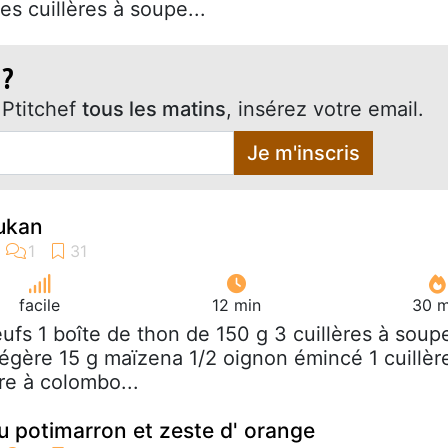
s cuillères à soupe...
 ?
Ptitchef
tous les matins
, insérez votre email.
Je m'inscris
ukan
facile
12 min
30 m
eufs 1 boîte de thon de 150 g 3 cuillères à soup
légère 15 g maïzena 1/2 oignon émincé 1 cuillèr
e à colombo...
 potimarron et zeste d' orange