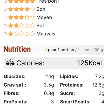
Très bon !
Bon
Moyen
Bof
Mauvais
Nutrition
pour 1 portion
/
pour 100 g
Calories:
125Kcal
Glucides:
2.1g
Lipides:
7.2g
Gras sat.:
3.5g
Protéines:
12.6g
Fibres:
0.8g
Sucre:
2g
ProPoints:
3
SmartPoints:
4