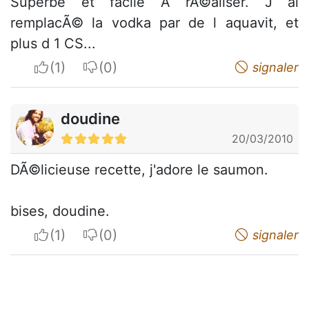
Superbe et facile Ã rÃ©aliser. J ai
remplacÃ© la vodka par de l aquavit, et
plus d 1 CS...
I apreciate
I do not appreciate
signaler
doudine
20/03/2010
DÃ©licieuse recette, j'adore le saumon.
bises, doudine.
I apreciate
I do not appreciate
signaler