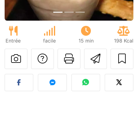
Entrée
facile
15 min
198 Kcal
Poser une question
Imprimer cet
Envoyer
Publier votre photo de cet