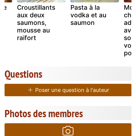
sse
Croustillants
Pasta à la
Mou
aux deux
vodka et au
cho
saumons,
saumon
adul
mousse au
ave
raifort
sou
vod
pol
Questions
Poser une question à l'auteur
Photos des membres