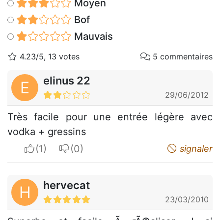
Moyen
Bof
Mauvais
4.23/5, 13 votes
5 commentaires
elinus 22
E
29/06/2012
Très facile pour une entrée légère avec
vodka + gressins
I apreciate
I do not appreciate
signaler
hervecat
H
23/03/2010