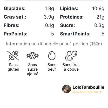
Glucides:
1.8g
Lipides:
10.9g
Gras sat.:
3.9g
Protéines:
21g
Fibres:
0.1g
Sucre:
0.3g
ProPoints:
5
SmartPoints:
5
Information nutritionnelle pour 1 portion (137g)
Sans
Sans
Sans
Sans fruit
gluten
sucre
oeuf
à coque
ajouté
LoloTambouille