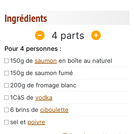
Ingrédients
4
Pour 4 personnes :
150g de
saumon
en boîte au naturel
150g de saumon fumé
200g de fromage blanc
1CàS de
vodka
6 brins de
ciboulette
sel et
poivre