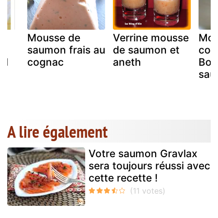
Mousse de
Verrine mousse
Mou
ux
saumon frais au
de saumon et
cou
il
cognac
aneth
Bou
sau
A lire également
Votre saumon Gravlax
sera toujours réussi avec
cette recette !