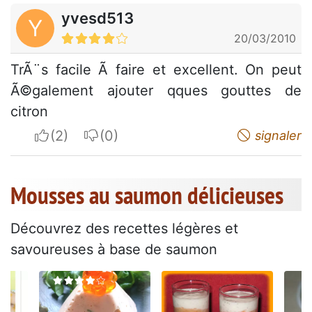
yvesd513
Y
20/03/2010
TrÃ¨s facile Ã faire et excellent. On peut
Ã©galement ajouter qques gouttes de
citron
I apreciate
I do not appreciate
signaler
Mousses au saumon délicieuses
Découvrez des recettes légères et
savoureuses à base de saumon