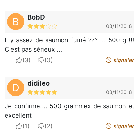
BobD
B
03/11/2018
Il y assez de saumon fumé ??? ... 500 g !!!
C'est pas sérieux ...
I apreciate
I do not appreciate
signaler
didileo
D
03/11/2018
Je confirme.... 500 grammex de saumon et
excellent
I apreciate
I do not appreciate
signaler