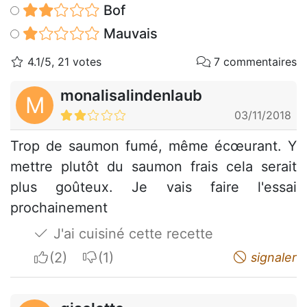
Bof
Mauvais
4.1/5, 21 votes
7 commentaires
monalisalindenlaub
M
03/11/2018
Trop de saumon fumé, même écœurant. Y
mettre plutôt du saumon frais cela serait
plus goûteux. Je vais faire l'essai
prochainement
J'ai cuisiné cette recette
I apreciate
I do not appreciate
signaler