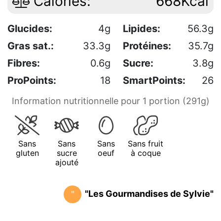
Calories:
668Kcal
Glucides:
4g
Lipides:
56.3g
Gras sat.:
33.3g
Protéines:
35.7g
Fibres:
0.6g
Sucre:
3.8g
ProPoints:
18
SmartPoints:
26
Information nutritionnelle pour 1 portion (291g)
Sans
Sans
Sans
Sans fruit
gluten
sucre
oeuf
à coque
ajouté
"Les Gourmandises de Sylvie"
"