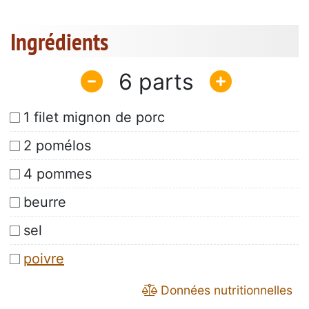
Ingrédients
6
1 filet mignon de porc
2 pomélos
4 pommes
beurre
sel
poivre
Données nutritionnelles