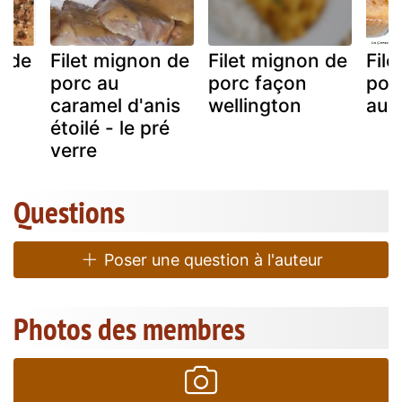
n de
Filet mignon de
Filet mignon de
Fil
porc au
porc façon
por
caramel d'anis
wellington
aux
étoilé - le pré
verre
Questions
Poser une question à l'auteur
Photos des membres