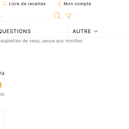
Livre de recettes
Mon compte
QUESTIONS
AUTRE
paupiettes de veau, sauce aux morilles
in
ecette à un ami
ette page
 une question à l'auteur