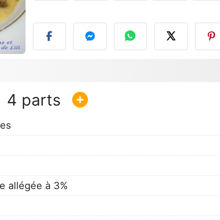
P
4
es
 allégée à 3%