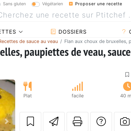
Sans gluten
Végétarien
Proposer une recette
ETTES
DOSSIERS
Recettes de sauce au veau
Flan aux choux de bruxelles, 
elles, paupiettes de veau, sauce
Plat
facile
40 m
Envoyer cette r
Imprimer c
Poser
Suivant