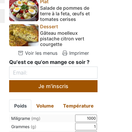
Plat
Salade de pommes de
terre à la feta, œufs et
tomates cerises
Dessert
Gâteau moelleux
pistache citron vert
courgette
Voir les menus
Imprimer
Qu'est ce qu'on mange ce soir ?
Je m'inscris
Poids
Volume
Température
Miligrame
(mg)
Grammes
(g)