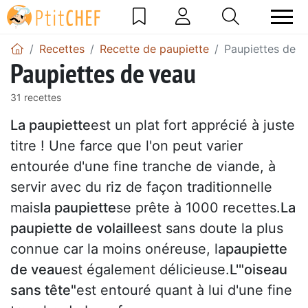
Recettes
Recette de paupiette
Paupiettes de v
Paupiettes de veau
31 recettes
La paupiette
est un plat fort apprécié à juste
titre ! Une farce que l'on peut varier
entourée d'une fine tranche de viande, à
servir avec du riz de façon traditionnelle
mais
la paupiette
se prête à 1000 recettes.
La
paupiette de volaille
est sans doute la plus
connue car la moins onéreuse, la
paupiette
de veau
est également délicieuse.
L'"oiseau
sans tête"
est entouré quant à lui d'une fine