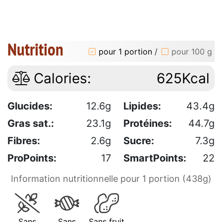
Nutrition
pour 1 portion
/
pour 100 g
Calories:
625Kcal
Glucides:
12.6g
Lipides:
43.4g
Gras sat.:
23.1g
Protéines:
44.7g
Fibres:
2.6g
Sucre:
7.3g
ProPoints:
17
SmartPoints:
22
Information nutritionnelle pour 1 portion (438g)
Sans
Sans
Sans fruit