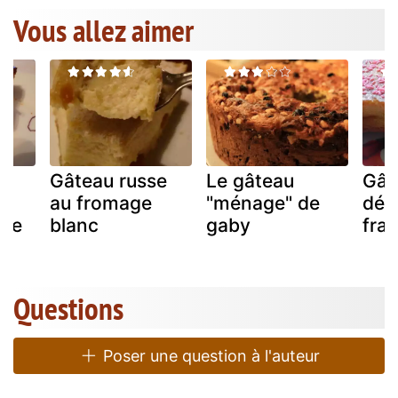
Vous allez aimer
Gâteau russe
Le gâteau
Gât
au fromage
"ménage" de
déb
che
blanc
gaby
fran
Questions
Poser une question à l'auteur