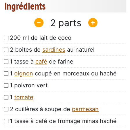
Ingrédients
2
200 ml de lait de coco
2 boites de
sardines
au naturel
1 tasse à
café
de farine
1
oignon
coupé en morceaux ou haché
1 poivron vert
1
tomate
2 cuillères à soupe de
parmesan
1 tasse à café de fromage minas haché