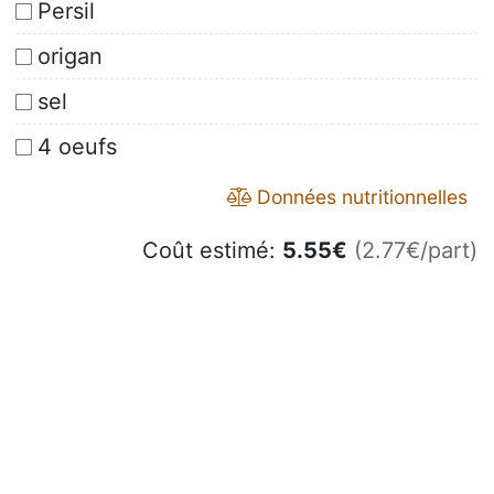
Persil
origan
sel
4 oeufs
Données nutritionnelles
Coût estimé:
5.55
€
(2.77€/part)