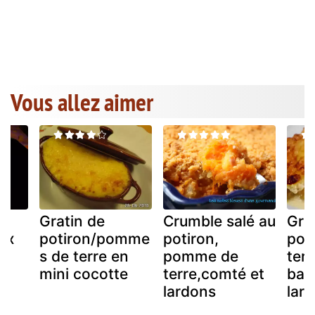
Vous allez aimer
Gratin de
Crumble salé au
Gra
aux
potiron/pomme
potiron,
pom
s de terre en
pomme de
terr
mini cocotte
terre,comté et
bac
lardons
lar