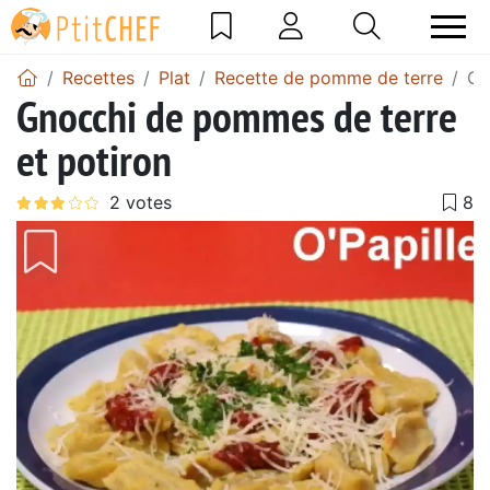
Recettes
Plat
Recette de pomme de terre
Gn
Gnocchi de pommes de terre
et potiron