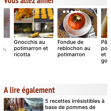
i
Gnocchis au
Fondue de
Pât
on,
potimarron et
reblochon au
pot
ricotta
potimarron
et 
gor
A lire également
5 recettes irrésistibles à
base de pommes de