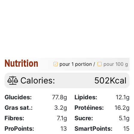
Nutrition
pour 1 portion
/
pour 100 g
Calories:
502Kcal
Glucides:
77.8g
Lipides:
12.1g
Gras sat.:
3.2g
Protéines:
16.2g
Fibres:
7.1g
Sucre:
5.1g
ProPoints:
13
SmartPoints:
15