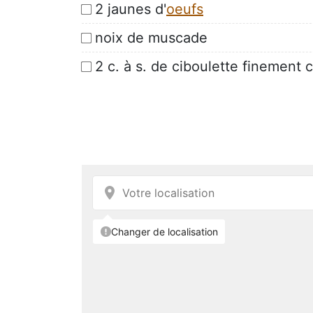
2 jaunes d'
oeufs
noix de muscade
2 c. à s. de ciboulette finement 