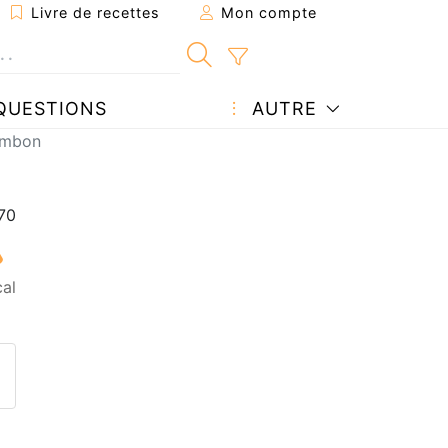
Livre de recettes
Mon compte
QUESTIONS
AUTRE
jambon
al
ecette à un ami
ette page
 une question à l'auteur
ublier votre photo de cette r