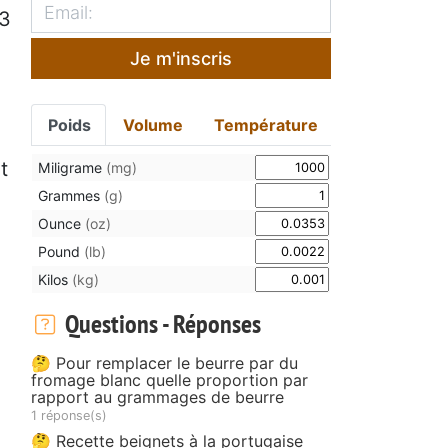
 3
Je m'inscris
Poids
Volume
Température
t
Miligrame
(mg)
Grammes
(g)
Ounce
(oz)
Pound
(lb)
Kilos
(kg)
Questions - Réponses
🤔 Pour remplacer le beurre par du
fromage blanc quelle proportion par
rapport au grammages de beurre
1 réponse(s)
🤔 Recette beignets à la portugaise