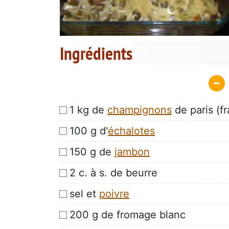
Ingrédients
1 kg de
champignons
de paris (fr
100 g d'
échalotes
150 g de
jambon
2 c. à s. de beurre
sel et
poivre
200 g de fromage blanc