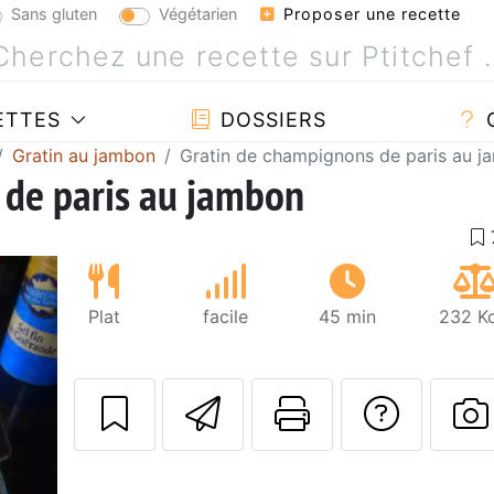
Sans gluten
Végétarien
Proposer une recette
ETTES
DOSSIERS
Gratin au jambon
Gratin de champignons de paris au 
 de paris au jambon
Plat
facile
45 min
232 Kc
Envoyer cette r
Imprimer c
Poser
P