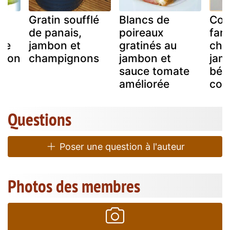
Gratin soufflé
Blancs de
Con
de panais,
poireaux
farc
uce
jambon et
gratinés au
cha
mbon
champignons
jambon et
jam
sauce tomate
béc
améliorée
com
Questions
Poser une question à l'auteur
Photos des membres