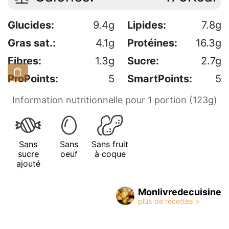
Glucides:
9.4g
Lipides:
7.8g
Gras sat.:
4.1g
Protéines:
16.3g
Fibres:
1.3g
Sucre:
2.7g
ProPoints:
5
SmartPoints:
5
Information nutritionnelle pour 1 portion (123g)
Sans
Sans
Sans fruit
sucre
oeuf
à coque
ajouté
Monlivredecuisine