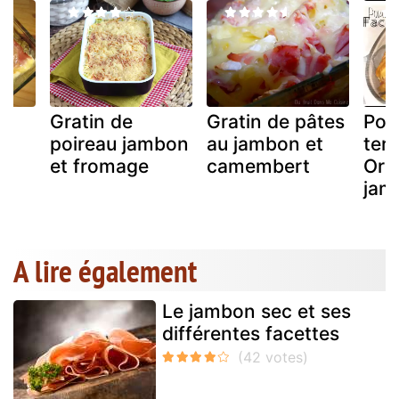
Gratin de
Gratin de pâtes
Pom
poireau jambon
au jambon et
ter
u
et fromage
camembert
Orlo
jam
A lire également
Le jambon sec et ses
différentes facettes