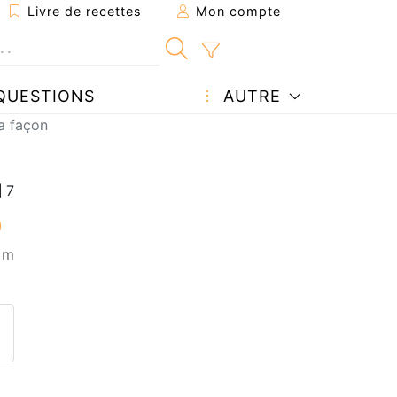
Livre de recettes
Mon compte
QUESTIONS
AUTRE
a façon
0 m
ecette à un ami
ette page
 une question à l'auteur
ublier votre photo de cette r