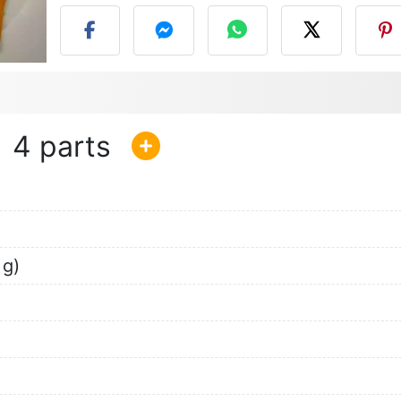
4
 g)