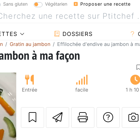
Sans gluten
Végétarien
Proposer une recette
ETTES
DOSSIERS
in
Gratin au jambon
Effilochée d'endive au jambon à m
 jambon à ma façon
Entrée
facile
1 h 1
Envoyer cette r
Imprimer c
Poser
P