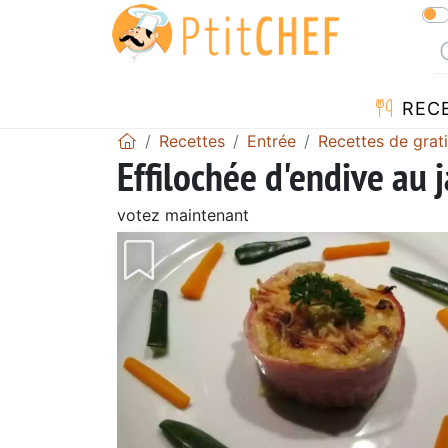
REC
Recettes
Entrée
Recettes de grat
Effilochée d'endive au
votez maintenant