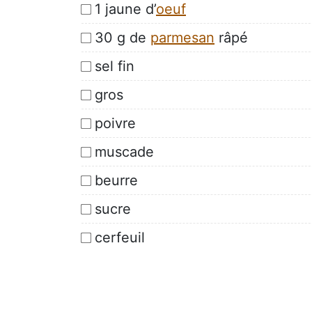
1 jaune d’
oeuf
30 g de
parmesan
râpé
sel fin
gros
poivre
muscade
beurre
sucre
cerfeuil