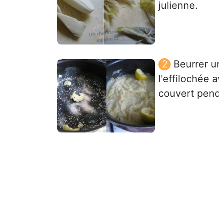
julienne.
Beurrer u
l'effilochée 
couvert pend