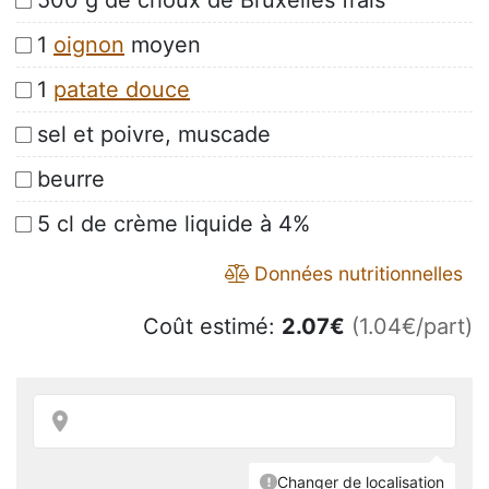
500 g de choux de Bruxelles frais
1
oignon
moyen
1
patate douce
sel et poivre, muscade
beurre
5 cl de crème liquide à 4%
Données nutritionnelles
Coût estimé:
2.07
€
(1.04€/part)