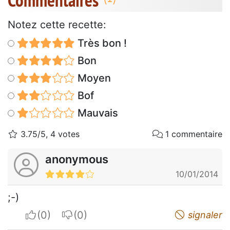
Notez cette recette:
Très bon !
Bon
Moyen
Bof
Mauvais
3.75/5, 4 votes
1 commentaire
anonymous
10/01/2014
;-)
I apreciate
I do not appreciate
signaler