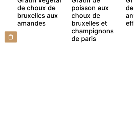
Gratin végétal
Gratin de
Gra
de choux de
poisson aux
de b
bruxelles aux
choux de
ama
amandes
bruxelles et
effi
champignons
de paris