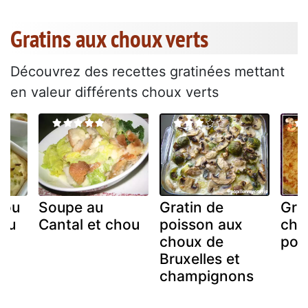
Gratins aux choux verts
Découvrez des recettes gratinées mettant
en valeur différents choux verts
hou
Soupe au
Gratin de
Gra
au
Cantal et chou
poisson aux
cho
choux de
pou
Bruxelles et
champignons