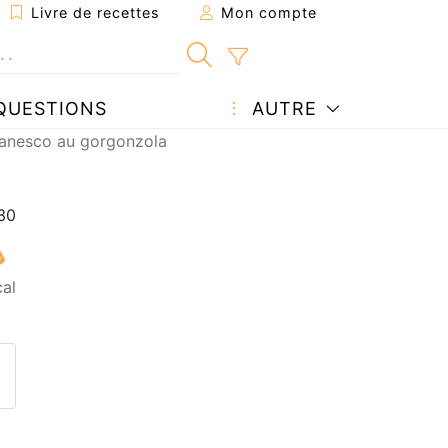
Livre de recettes
Mon compte
QUESTIONS
AUTRE
manesco au gorgonzola
cal
ecette à un ami
ette page
 une question à l'auteur
ublier votre photo de cette r