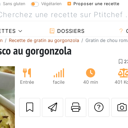
Sans gluten
Végétarien
Proposer une recette
ETTES
DOSSIERS
in
Recette de gratin au gorgonzola
Gratin de chou ro
sco au gorgonzola
Entrée
facile
40 min
401 K
Envoyer cette r
Imprimer c
Poser
P