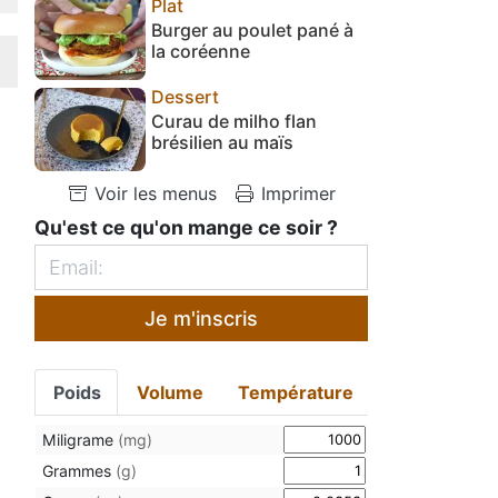
Plat
Burger au poulet pané à
la coréenne
Dessert
Curau de milho flan
brésilien au maïs
Voir les menus
Imprimer
Qu'est ce qu'on mange ce soir ?
Je m'inscris
Poids
Volume
Température
Miligrame
(mg)
Grammes
(g)