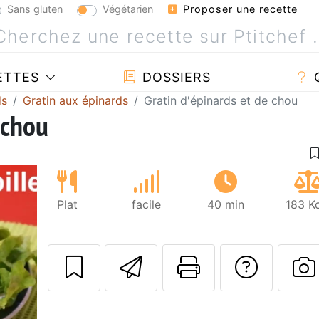
Sans gluten
Végétarien
Proposer une recette
ETTES
DOSSIERS
ds
Gratin aux épinards
Gratin d'épinards et de chou
 chou
Plat
facile
40 min
183 K
Envoyer cette r
Imprimer c
Poser
P