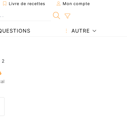
Livre de recettes
Mon compte
QUESTIONS
AUTRE
cal
ecette à un ami
ette page
 une question à l'auteur
ublier votre photo de cette r