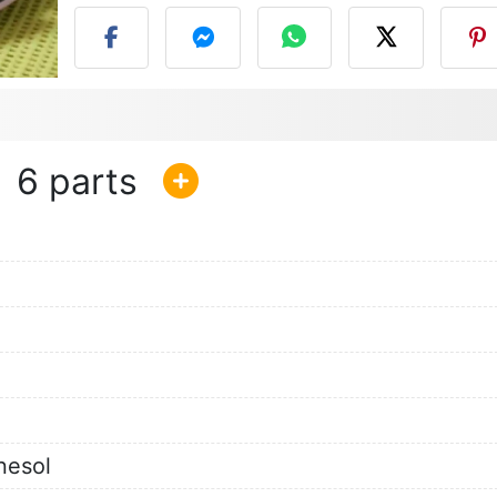
6
rnesol