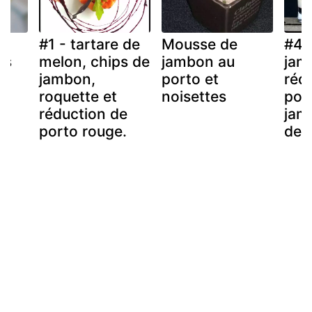
#1 - tartare de
Mousse de
#4-
ns
melon, chips de
jambon au
jam
jambon,
porto et
réd
roquette et
noisettes
por
réduction de
jamb
porto rouge.
de 