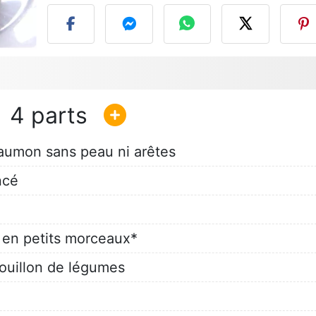
4
saumon sans peau ni arêtes
ncé
 en petits morceaux*
bouillon de légumes