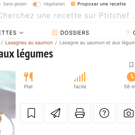
Sans gluten
Végétarien
Proposer une recette
ETTES
DOSSIERS
Lasagnes au saumon
Lasagne au saumon et aux légu
 aux légumes
Plat
facile
58 m
Envoyer cette r
Imprimer c
Poser
P