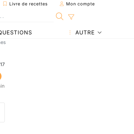
Livre de recettes
Mon compte
QUESTIONS
AUTRE
mes
in
ecette à un ami
ette page
 une question à l'auteur
ublier votre photo de cette r