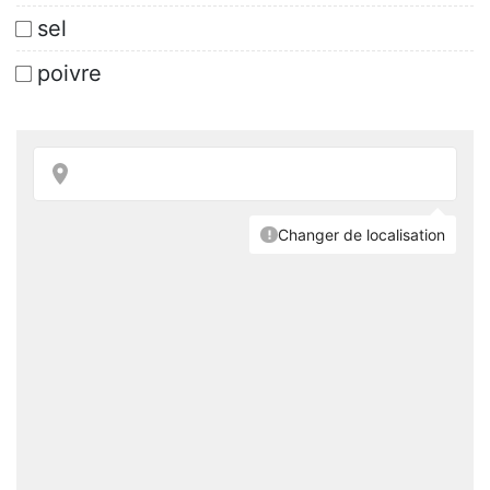
sel
poivre