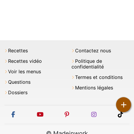
Recettes
Contactez nous
Recettes vidéo
Politique de
confidentialité
Voir les menus
Termes et conditions
Questions
Mentions légales
Dossiers
+
facebook
youtube
pinterest
instagram
tikt
© Madeinwork