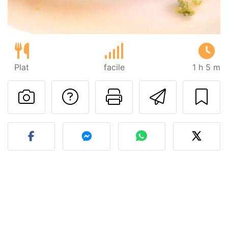
Plat
facile
1 h 5 m
Poser une question
Imprimer cet
Envoyer
Publier votre photo de cet