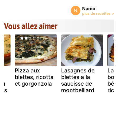
Namo
N
Vous allez aimer
Pizza aux
Lasagnes de
Las
blettes, ricotta
blettes a la
bol
au
et gorgonzola
saucisse de
béc
tes
montbelliard
rico