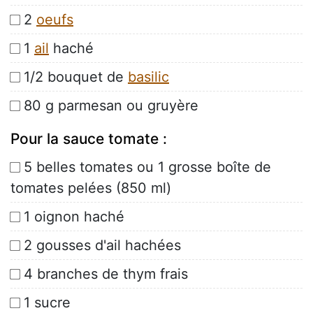
2
oeufs
1
ail
haché
1/2 bouquet de
basilic
80 g parmesan ou gruyère
Pour la sauce tomate :
5 belles tomates ou 1 grosse boîte de
tomates pelées (850 ml)
1 oignon haché
2 gousses d'ail hachées
4 branches de thym frais
1 sucre