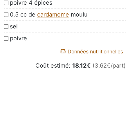
poivre 4 épices
0,5 cc de
cardamome
moulu
sel
poivre
Données nutritionnelles
Coût estimé:
18.12
€
(3.62€/part)