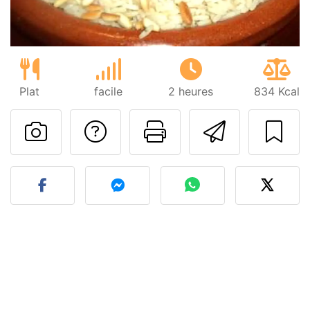
Plat
facile
2 heures
834 Kcal
Poser une question
Imprimer cet
Envoyer
Publier votre photo de cet