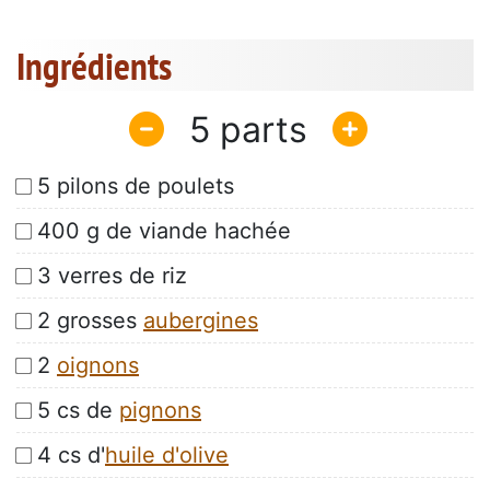
Ingrédients
5
5 pilons de poulets
400 g de viande hachée
3 verres de riz
2 grosses
aubergines
2
oignons
5 cs de
pignons
4 cs d'
huile d'olive