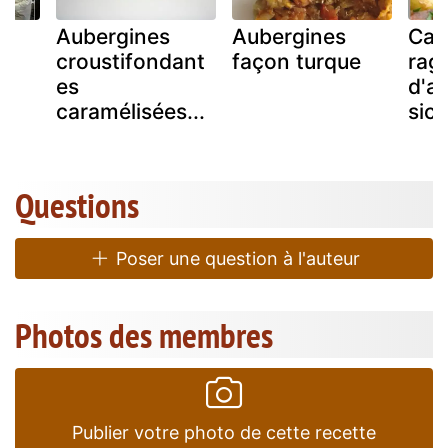
Aubergines
Aubergines
Cap
croustifondant
façon turque
rag
es
d'a
caramélisées...
sici
Questions
Poser une question à l'auteur
Photos des membres
Publier votre photo de cette recette