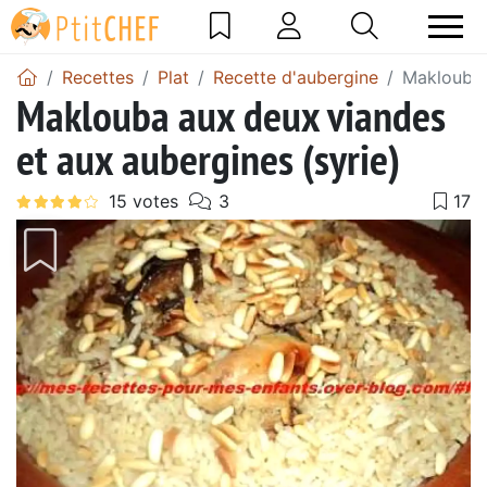
Recettes
Plat
Recette d'aubergine
Maklouba 
Maklouba aux deux viandes
et aux aubergines (syrie)