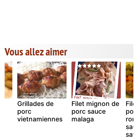
Vous allez aimer
c
Grillades de
Filet mignon de
Fil
porc
porc sauce
por
u
vietnamiennes
malaga
rom
a
sau
sav