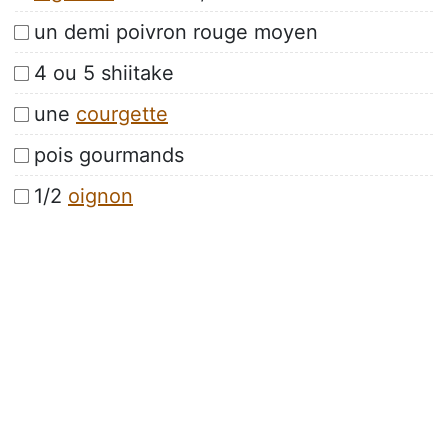
un demi poivron rouge moyen
4 ou 5 shiitake
une
courgette
pois gourmands
1/2
oignon