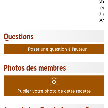
ster
rec
d'a
sel
Questions
Poser une question à l'auteur
Photos des membres
Publier votre photo de cette recette