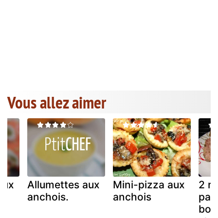
Vous allez aimer
aux
Allumettes aux
Mini-pizza aux
2 r
anchois.
anchois
pat
boc