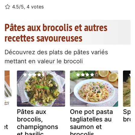
4.5/5, 4 votes
Pâtes aux brocolis et autres
recettes savoureuses
Découvrez des plats de pâtes variés
mettant en valeur le brocoli
Pâtes aux
One pot pasta
Spa
i
brocolis,
tagliatelles au
broc
 et
champignons
saumon et
et basilic
brocolis