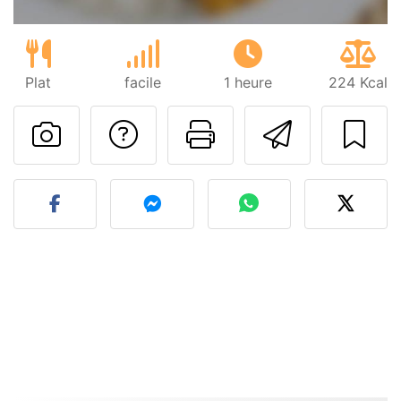
Plat
facile
1 heure
224 Kcal
Poser une question
Imprimer cet
Envoyer
Publier votre photo de cet