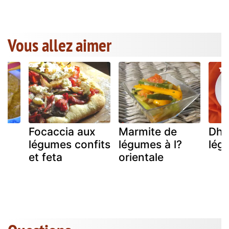
Vous allez aimer
u
Focaccia aux
Marmite de
Dha
légumes confits
légumes à l?
lég
et feta
orientale