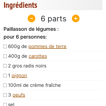
Ingrédients
6
Paillasson de légumes :
pour 6 personnes:
600g de
pommes de terre
400g de
carottes
2 gros radis noirs
1
oignon
100ml de crème fraîche
3
oeufs
sel