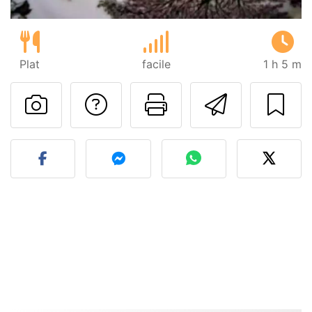
Plat
facile
1 h 5 m
Poser une question
Imprimer cet
Envoyer
Publier votre photo de cet