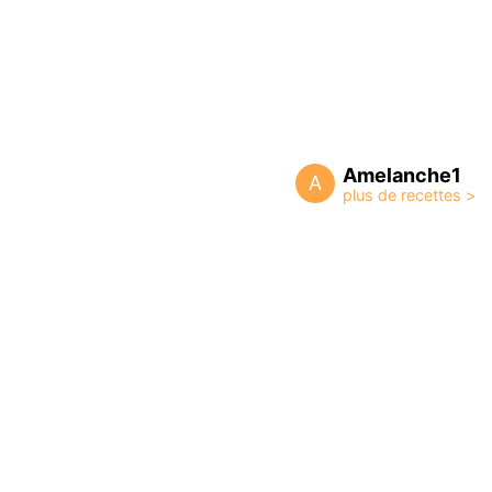
Amelanche1
A