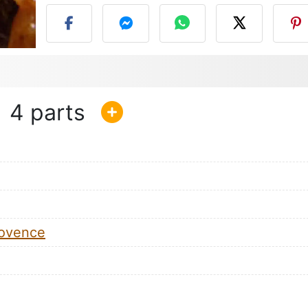
4
rovence