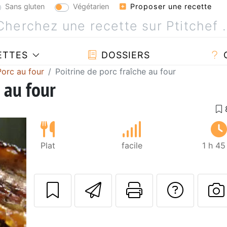
Sans gluten
Végétarien
Proposer une recette
ETTES
DOSSIERS
Porc au four
Poitrine de porc fraîche au four
 au four
Plat
facile
1 h 45
Envoyer cette r
Imprimer c
Poser
P