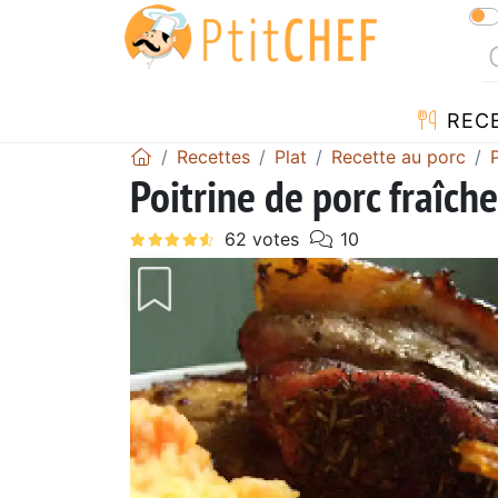
REC
Recettes
Plat
Recette au porc
Poitrine de porc fraîche