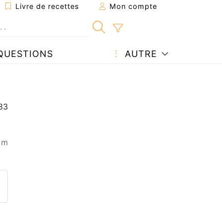
Livre de recettes
Mon compte
QUESTIONS
AUTRE
 m
ecette à un ami
ette page
 une question à l'auteur
ublier votre photo de cette r