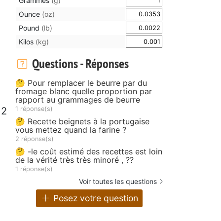
Grammes
(g)
Ounce
(oz)
Pound
(lb)
Kilos
(kg)
Questions - Réponses
🤔 Pour remplacer le beurre par du
fromage blanc quelle proportion par
rapport au grammages de beurre
1 réponse(s)
 2
🤔 Recette beignets à la portugaise
vous mettez quand la farine ?
2 réponse(s)
🤔 -le coût estimé des recettes est loin
de la vérité très très minoré , ??
1 réponse(s)
Voir toutes les questions
Posez votre question