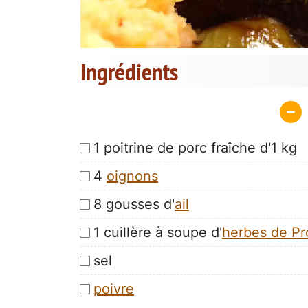
Ingrédients
1 poitrine de porc fraîche d'1 kg
4
oignons
8 gousses d'
ail
1 cuillère à soupe d'
herbes de P
sel
poivre