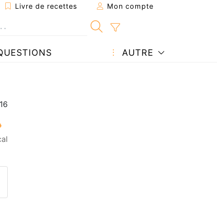
Livre de recettes
Mon compte
QUESTIONS
AUTRE
al
ecette à un ami
ette page
 une question à l'auteur
ublier votre photo de cette r