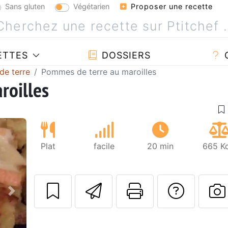
Sans gluten
Végétarien
Proposer une recette
ETTES
DOSSIERS
de terre
Pommes de terre au maroilles
roilles
Plat
facile
20 min
665 Kc
Envoyer cette r
Imprimer c
Poser
Suivant
P