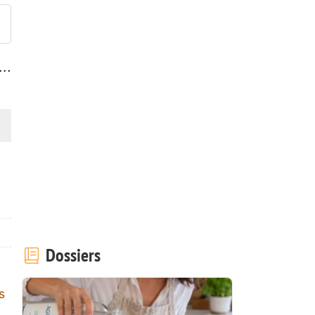
..
Dossiers
s