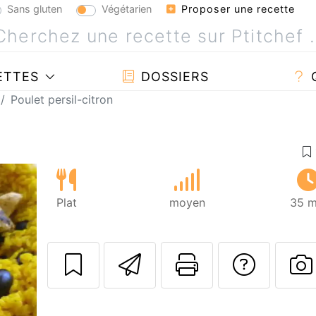
Sans gluten
Végétarien
Proposer une recette
ETTES
DOSSIERS
Poulet persil-citron
Plat
moyen
35 m
Envoyer cette r
Imprimer c
Poser
P