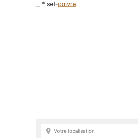
* sel-
poivre
.