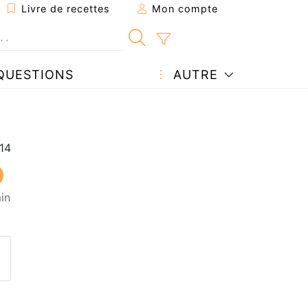
Livre de recettes
Mon compte
QUESTIONS
AUTRE
in
ecette à un ami
ette page
 une question à l'auteur
ublier votre photo de cette r