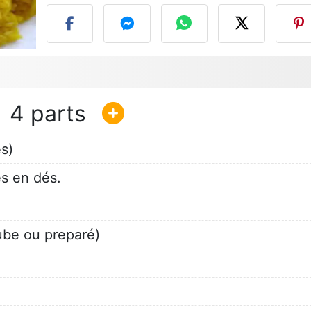
4
s)
s en dés.
ube ou preparé)