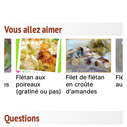
Vous allez aimer
n
Flétan aux
Filet de flétan
Flét
mes
poireaux
en croûte
au 
(gratiné ou pas)
d'amandes
Questions