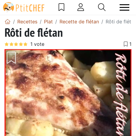
Recettes
Plat
Recette de flétan
Rôti de fléta
Rôti de flétan