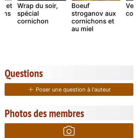
d et
Wrap du soir,
Boeuf
Ver
hons
spécial
stroganov aux
cor
x
cornichon
cornichons et
au miel
Questions
Poser une question à l'auteur
Photos des membres