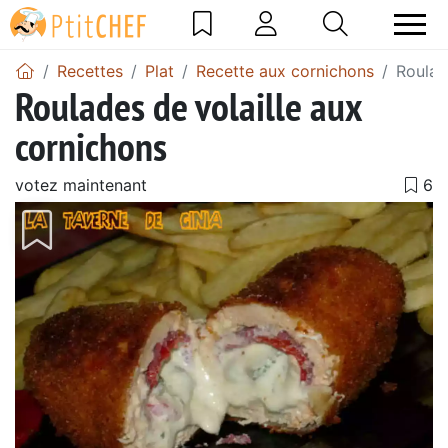
Recettes
Plat
Recette aux cornichons
Roulad
Roulades de volaille aux
cornichons
votez maintenant