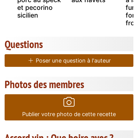
et pecorino
fum
sicilien
fon
fro
Questions
Poser une question à l'auteur
Photos des membres
Publier votre photo de cette recette
Accord vin : Que boire avec ?