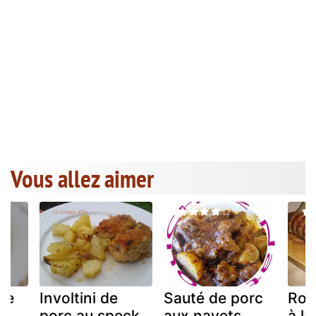
Vous allez aimer
de
Involtini de
Sauté de porc
Rou
porc au speck
aux navets
à la