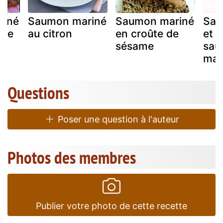
riné
Saumon mariné
Saumon mariné
Sau
 de
au citron
en croûte de
et l
sésame
sauc
mai
Questions
Poser une question à l'auteur
Photos des membres
Publier votre photo de cette recette