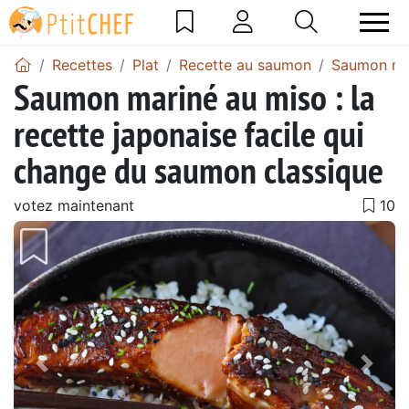
Recettes
Plat
Recette au saumon
Saumon ma
Saumon mariné au miso : la
recette japonaise facile qui
change du saumon classique
votez maintenant
Précédent
Suiv