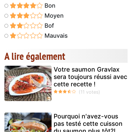
Bon
Moyen
Bof
Mauvais
A lire également
Votre saumon Gravlax
sera toujours réussi avec
cette recette !
Pourquoi n'avez-vous
pas testé cette cuisson
du saumon plus tôt?!