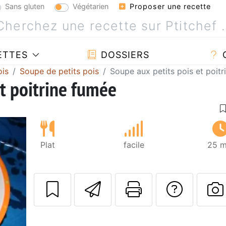
Sans gluten
Végétarien
Proposer une recette
ETTES
DOSSIERS
ois
Soupe de petits pois
Soupe aux petits pois et poit
et poitrine fumée
Plat
facile
25 m
Envoyer cette r
Imprimer c
Poser
P