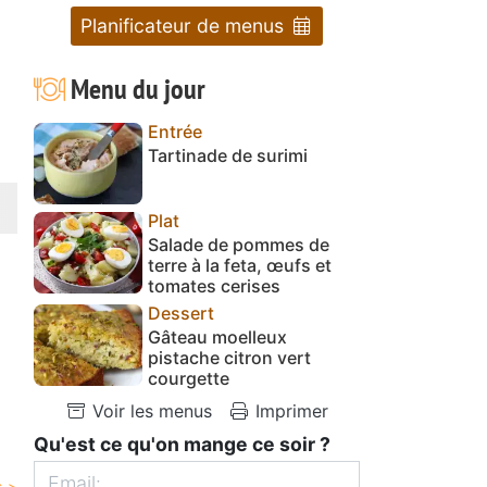
Planificateur de menus
Menu du jour
Entrée
Tartinade de surimi
Plat
Salade de pommes de
terre à la feta, œufs et
tomates cerises
Dessert
Gâteau moelleux
pistache citron vert
courgette
Voir les menus
Imprimer
Qu'est ce qu'on mange ce soir ?