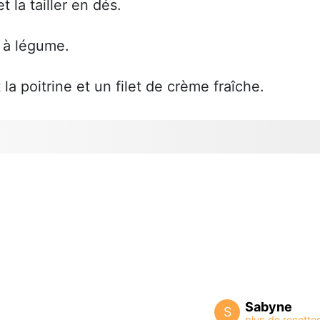
t la tailler en dés.
n à légume.
la poitrine et un filet de crème fraîche.
Sabyne
S