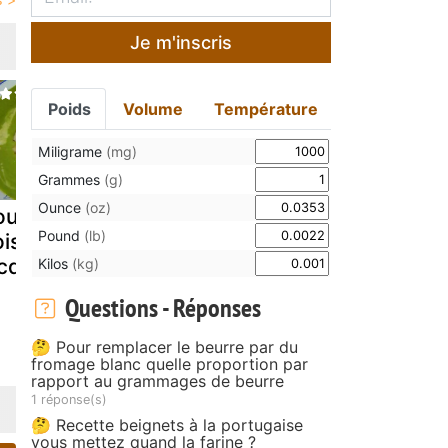
Je m'inscris
Poids
Volume
Température
Miligrame
(mg)
Grammes
(g)
Ounce
(oz)
upe de petits
Soupe de
Potage de
Pound
(lb)
is aux st
vermicelle, petit
fèves et pet
acques
pois
pois
Kilos
(kg)
Questions - Réponses
🤔 Pour remplacer le beurre par du
fromage blanc quelle proportion par
rapport au grammages de beurre
1 réponse(s)
🤔 Recette beignets à la portugaise
vous mettez quand la farine ?