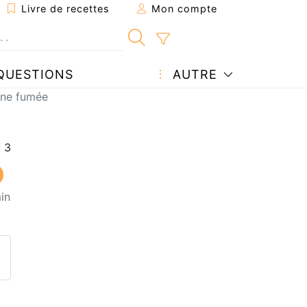
Livre de recettes
Mon compte
QUESTIONS
AUTRE
rine fumée
in
ecette à un ami
ette page
 une question à l'auteur
ublier votre photo de cette r