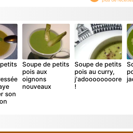
petits
Soupe de petits
Soupe de petits
So
pois aux
pois au curry,
po
essée
oignons
j'adoooooooore
j
saye
nouveaux
!
er son
ion