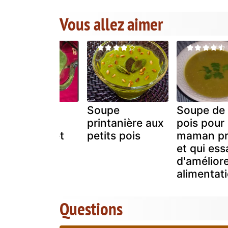
Vous allez aimer
Cremeux
Soupe
Soupe de 
d'epinards,
printanière aux
pois pour
petits pois et
petits pois
maman pr
celeri
et qui es
d'amélior
alimentat
Questions